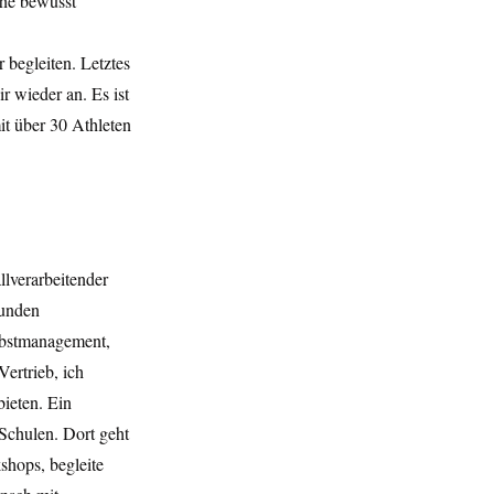
he bewusst 
begleiten. Letztes 
r wieder an. Es ist 
it über 30 Athleten 
llverarbeitender 
Kunden 
elbstmanagement, 
rtrieb, ich 
ieten. Ein 
 Schulen. Dort geht 
shops, begleite 