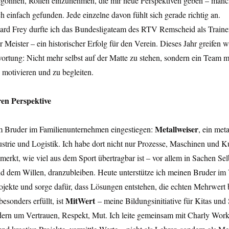
begonnen, Rollen einzunehmen, die mir neue Perspektiven geben – manc
 einfach gefunden. Jede einzelne davon fühlt sich gerade richtig an.
d Frey durfte ich das Bundesligateam des RTV Remscheid als Trainer 
Meister – ein historischer Erfolg für den Verein. Dieses Jahr greifen wi
ortung: Nicht mehr selbst auf der Matte zu stehen, sondern ein Team m
u motivieren und zu begleiten.
ren Perspektive
Metallweiser
em Bruder im Familienunternehmen eingestiegen: 
, ein meta
ustrie und Logistik. Ich habe dort nicht nur Prozesse, Maschinen und 
merkt, wie viel aus dem Sport übertragbar ist – vor allem in Sachen S
dem Willen, dranzubleiben. Heute unterstütze ich meinen Bruder im Ve
ojekte und sorge dafür, dass Lösungen entstehen, die echten Mehrwert b
MitWert
sonders erfüllt, ist 
 – meine Bildungsinitiative für Kitas und
dern um Vertrauen, Respekt, Mut. Ich leite gemeinsam mit Charly Work