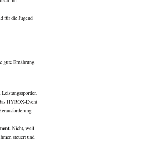
nsch mit 
ld für die Jugend 
e gute Ernährung. 
 Leistungssportler, 
uf das HYROX-Event 
 Herausforderung 
ment
. Nicht, weil 
ehmen steuert und 