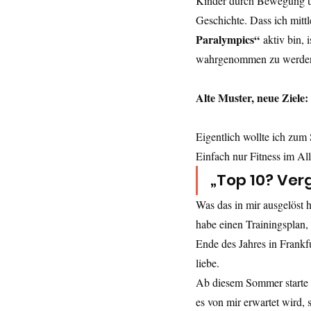
Kinder durch Bewegung und
Geschichte. Dass ich mittle
Paralympics“
 aktiv bin, 
wahrgenommen zu werden. 
Alte Muster, neue Zie
Eigentlich wollte ich zu
Einfach nur Fitness im A
„Top 10? Verg
Was das in mir ausgelöst ha
habe einen Trainingsplan,
Ende des Jahres in Frankfu
liebe.
Ab diesem Sommer starte 
es von mir erwartet wird,