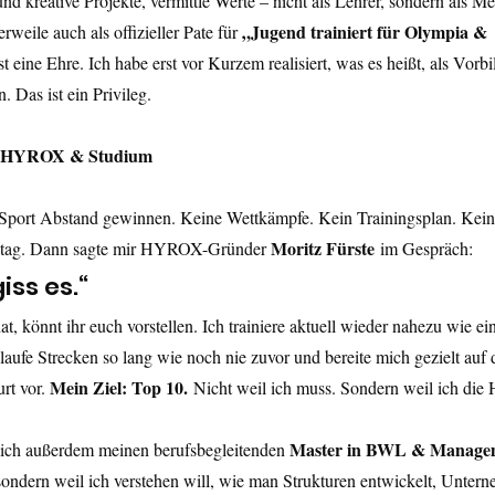
 kreative Projekte, vermittle Werte – nicht als Lehrer, sondern als Me
„Jugend trainiert für Olympia & 
rweile auch als offizieller Pate für 
ist eine Ehre. Ich habe erst vor Kurzem realisiert, was es heißt, als Vorbi
Das ist ein Privileg.
le: HYROX & Studium
m Sport Abstand gewinnen. Keine Wettkämpfe. Kein Trainingsplan. Kein
Moritz Fürste
lltag. Dann sagte mir HYROX-Gründer 
 im Gespräch:
iss es.“
t, könnt ihr euch vorstellen. Ich trainiere aktuell wieder nahezu wie ein
 laufe Strecken so lang wie noch nie zuvor und bereite mich gezielt a
Mein Ziel: Top 10.
rt vor. 
 Nicht weil ich muss. Sondern weil ich die
Master in BWL & Manage
ich außerdem meinen berufsbegleitenden 
 sondern weil ich verstehen will, wie man Strukturen entwickelt, Untern