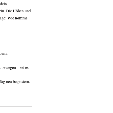
deln.
sein. Die Höhen und 
Wie komme 
age: 
Form.
s bewegen – sei es 
ag neu begeistern. 